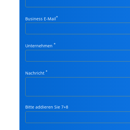
*
Business E-Mail
*
Unternehmen
*
Nachricht
Bitte addieren Sie 7+8
Bitte
lasse
dieses