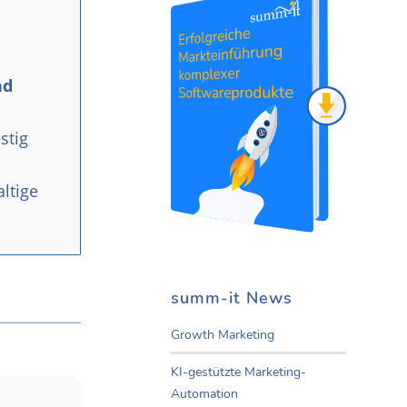
nd
stig
ltige
summ-it News
Growth Marketing
KI-gestützte Marketing-
Automation