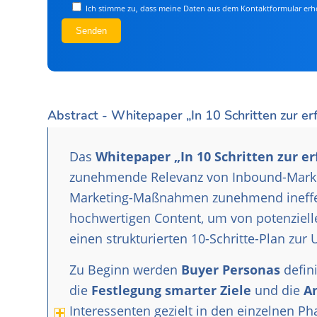
Feld
Ich stimme zu, dass meine Daten aus dem Kontaktformular erh
leer.
Abstract - Whitepaper „In 10 Schritten zur er
Das
Whitepaper „In 10 Schritten zur e
zunehmende Relevanz von Inbound-Market
Marketing-Maßnahmen zunehmend ineffek
hochwertigen Content, um von potenziel
einen strukturierten 10-Schritte-Plan zur
Zu Beginn werden
Buyer Personas
defin
die
Festlegung smarter Ziele
und die
A
Interessenten gezielt in den einzelnen P