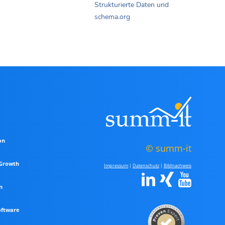
Strukturierte Daten und
schema.org
on
© summ-it
 Growth
Impressum
|
Datenschutz
|
Bildnachweis
n
oftware