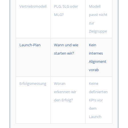
Vertriebsmodell
PLG, SLG oder
Modell
MLG?
passt nicht
zur
Zielgruppe
Launch-Plan
Wann und wie
Kein
starten wir?
internes
Alignment
vorab
Erfolgsmessung
Woran
Keine
erkennen wir
definierten
den Erfolg?
KPIs vor
dem
Launch