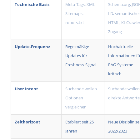
Technische Basis
Meta-Tags, XML-
Schema.org, JSO
Sitemaps,
LD, semantische
robots.txt
HTML, KI-Crawler
Zugang
Update-Frequenz
Regelmäßige
Hochaktuelle
Updates für
Informationen fü
Freshness-Signal
RAG-Systeme
kritisch
User Intent
Suchende wollen
Suchende wollen
Optionen
direkte Antwort
vergleichen
Zeithorizont
Etabliert seit 25+
Neue Disziplin sei
Jahren
2022/2023