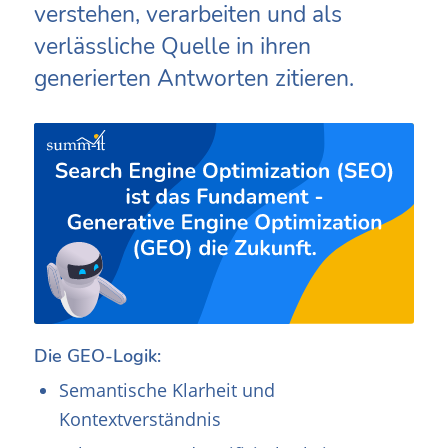
verstehen, verarbeiten und als
verlässliche Quelle in ihren
generierten Antworten zitieren.
Die GEO-Logik:
Semantische Klarheit und
Kontextverständnis