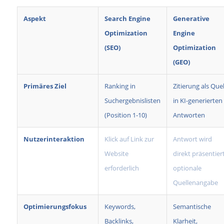
Aspekt
Search Engine
Generative
Optimization
Engine
(SEO)
Optimization
(GEO)
Primäres Ziel
Ranking in
Zitierung als Quel
Suchergebnislisten
in KI-generierten
(Position 1-10)
Antworten
Nutzerinteraktion
Klick auf Link zur
Antwort wird
Website
direkt präsentiert
erforderlich
optionale
Quellenangabe
Optimierungsfokus
Keywords,
Semantische
Backlinks,
Klarheit,