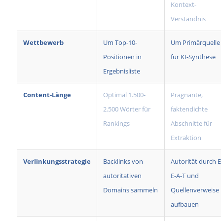
Kontext-
Verständnis
Wettbewerb
Um Top-10-
Um Primärquelle
Positionen in
für KI-Synthese
Ergebnisliste
Content-Länge
Optimal 1.500-
Prägnante,
2.500 Wörter für
faktendichte
Rankings
Abschnitte für
Extraktion
Verlinkungsstrategie
Backlinks von
Autorität durch E
autoritativen
E-A-T und
Domains sammeln
Quellenverweise
aufbauen