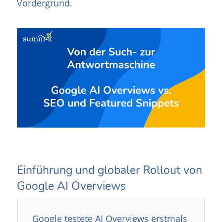
Vordergrund.
Einführung und globaler Rollout von
Google AI Overviews
Google testete AI Overviews erstmals