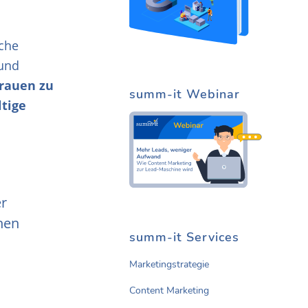
ache
 und
rtrauen zu
summ-it Webinar
ltige
er
hen
summ-it Services
Marketingstrategie
Content Marketing