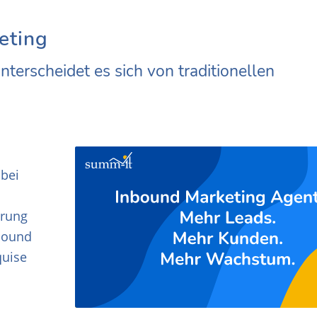
eting
terscheidet es sich von traditionellen
 bei
erung
tbound
quise