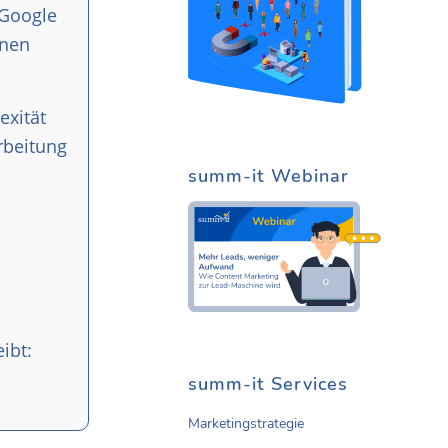
 Google
inen
exität
rbeitung
summ-it Webinar
ibt:
summ-it Services
Marketingstrategie