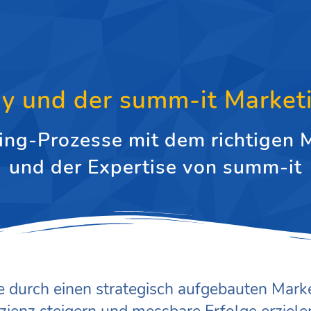
y und der summ-it Market
ting-Prozesse mit dem richtigen 
und der Expertise von summ-it
ie durch einen strategisch aufgebauten Mark