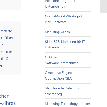
Positionierung für IT-
Unternehmen
Go-to-Market-Strategie für
B2B-Software
Während
Marketing Coach
te über
KI im B2B-Marketing für IT-
le
Unternehmen
en und
GEO für
lität
Softwareunternehmen
ern.
Generative Engine
Optimization (GEO)
Strukturierte Daten und
schema.org
ichen
% ihres
Marketing Technology und der