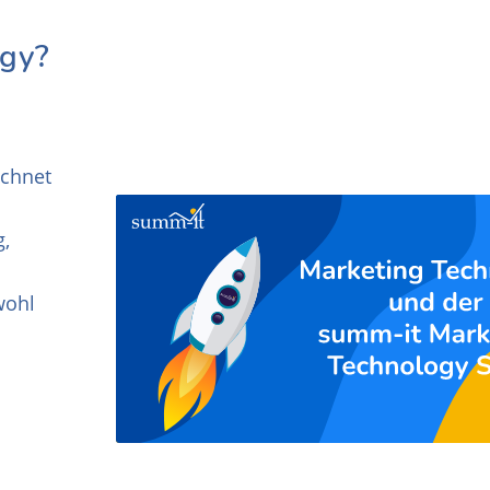
ogy?
ichnet
g,
wohl