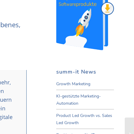
ebenes,
summ-it News
mehr,
Growth Marketing
en
KI-gestützte Marketing-
euern
Automation
ein
Product Led Growth vs. Sales
itale
Led Growth