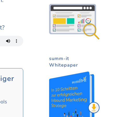
n.
t?
summ-it
Whitepaper
iger
ools