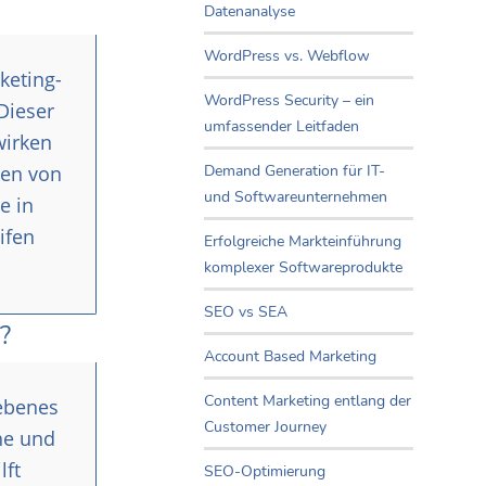
Datenanalyse
WordPress vs. Webflow
keting-
WordPress Security – ein
Dieser
umfassender Leitfaden
wirken
ten von
Demand Generation für IT-
und Softwareunternehmen
e in
ifen
Erfolgreiche Markteinführung
komplexer Softwareprodukte
SEO vs SEA
?
Account Based Marketing
Content Marketing entlang der
iebenes
Customer Journey
he und
lft
SEO-Optimierung